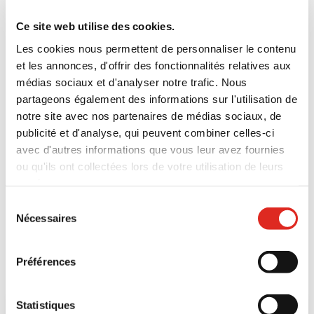
Nos radios 4G/5G des séries IS380.x et IS440.x sont
Ce site web utilise des cookies.
conçues pour s'intégrer aux principales solutions
Les cookies nous permettent de personnaliser le contenu
PTT et MCPTT. Grâce à l'
App World
d'i.safe MOBILE,
et les annonces, d'offrir des fonctionnalités relatives aux
nous proposons des applications de communication
médias sociaux et d'analyser notre trafic. Nous
fiables et certifiées, directement adaptées à nos
partageons également des informations sur l'utilisation de
appareils – testées et prêtes à l'emploi dans des
notre site avec nos partenaires de médias sociaux, de
environnements professionnels.
publicité et d'analyse, qui peuvent combiner celles-ci
avec d'autres informations que vous leur avez fournies
Nous mettons en œuvre des systèmes MCPTT
ou qu'ils ont collectées lors de votre utilisation de leurs
complets, comprenant une plateforme serveur, une
services.
solution de régie et l'intégration réseau, en
Politique de confidentialité
|
Conditions générales
|
collaboration avec des
partenaires spécialisés
.
Le
Sélection
Mentions légales
|
Cookies
Nécessaires
du
terminal est le point de départ ; la solution de
consentement
communication complète est élaborée en
collaboration.
Préférences
Statistiques