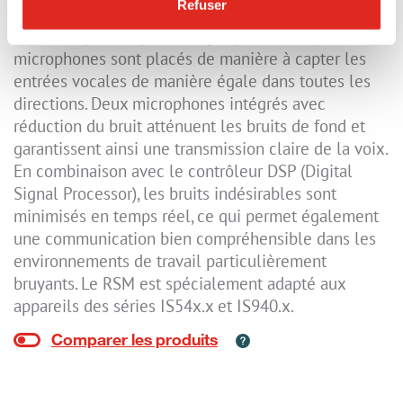
Refuser
utiliser, même avec des gants. Le RSM est équipé
d'un haut-parleur puissant (jusqu'à 103 dB) et les
microphones sont placés de manière à capter les
entrées vocales de manière égale dans toutes les
directions. Deux microphones intégrés avec
réduction du bruit atténuent les bruits de fond et
garantissent ainsi une transmission claire de la voix.
En combinaison avec le contrôleur DSP (Digital
Signal Processor), les bruits indésirables sont
minimisés en temps réel, ce qui permet également
une communication bien compréhensible dans les
environnements de travail particulièrement
bruyants. Le RSM est spécialement adapté aux
appareils des séries IS54x.x et IS940.x.