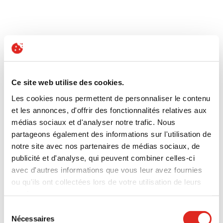
Ce site web utilise des cookies.
Les cookies nous permettent de personnaliser le contenu
et les annonces, d'offrir des fonctionnalités relatives aux
médias sociaux et d'analyser notre trafic. Nous
partageons également des informations sur l'utilisation de
notre site avec nos partenaires de médias sociaux, de
publicité et d'analyse, qui peuvent combiner celles-ci
avec d'autres informations que vous leur avez fournies
ou qu'ils ont collectées lors de votre utilisation de leurs
services.
Politique de confidentialité
|
Conditions générales
|
Sélection
Mentions légales
|
Cookies
Nécessaires
du