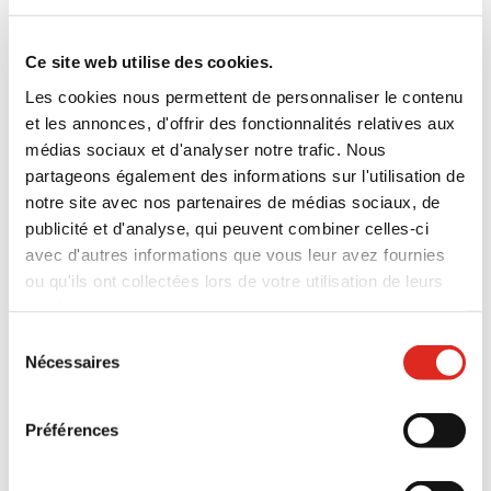
Ce site web utilise des cookies.
Les cookies nous permettent de personnaliser le contenu
et les annonces, d'offrir des fonctionnalités relatives aux
médias sociaux et d'analyser notre trafic. Nous
partageons également des informations sur l'utilisation de
notre site avec nos partenaires de médias sociaux, de
publicité et d'analyse, qui peuvent combiner celles-ci
avec d'autres informations que vous leur avez fournies
ou qu'ils ont collectées lors de votre utilisation de leurs
services.
Politique de confidentialité
|
Conditions générales
|
Sélection
Mentions légales
|
Cookies
Nécessaires
du
consentement
Préférences