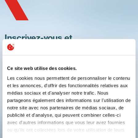
Inscrivez-vous et
découvrez l'innovation
Ce site web utilise des cookies.
Les cookies nous permettent de personnaliser le contenu
et les annonces, d'offrir des fonctionnalités relatives aux
médias sociaux et d'analyser notre trafic. Nous
partageons également des informations sur l'utilisation de
Soumettre
notre site avec nos partenaires de médias sociaux, de
publicité et d'analyse, qui peuvent combiner celles-ci
avec d'autres informations que vous leur avez fournies
linkedin
youtube
ou qu'ils ont collectées lors de votre utilisation de leurs
services.