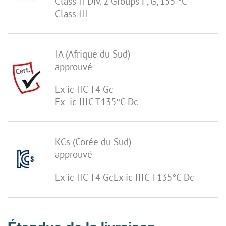
Class II Div. 2 Groups F, G, 155 °C
Class III
IA (Afrique du Sud)
approuvé
Ex ic IIC T4 Gc
Ex ic IIIC T135°C Dc
KCs (Corée du Sud)
approuvé
Ex ic IIC T4 GcEx ic IIIC T135°C Dc