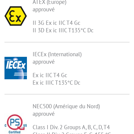
ATEX (Europe)
approuvé
II 3G Ex ic IIC T4 Gc
II 3D Ex ic IIIC T135°C Dc
IECEx (International)
approuvé
Ex ic IIC T4 Gc
Ex ic IIIC T135°C Dc
NEC500 (Amérique du Nord)
approuvé
Class I Div. 2 Groups A, B, C, D, T4