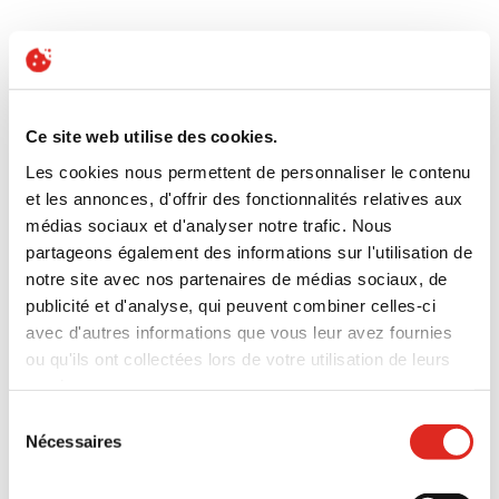
Ce site web utilise des cookies.
Les cookies nous permettent de personnaliser le contenu
et les annonces, d'offrir des fonctionnalités relatives aux
médias sociaux et d'analyser notre trafic. Nous
partageons également des informations sur l'utilisation de
notre site avec nos partenaires de médias sociaux, de
publicité et d'analyse, qui peuvent combiner celles-ci
avec d'autres informations que vous leur avez fournies
ou qu'ils ont collectées lors de votre utilisation de leurs
services.
Politique de confidentialité
|
Conditions générales
|
Sélection
Mentions légales
|
Cookies
Nécessaires
du
consentement