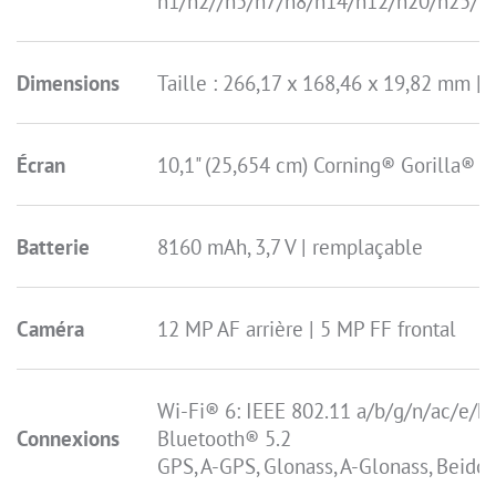
n1/n2//n5/n7/n8/n14/n12/n20/n25/n
Dimensions
Taille : 266,17 x 168,46 x 19,82 mm | 
Écran
10,1" (25,654 cm) Corning® Gorilla® G
Batterie
8160 mAh, 3,7 V | remplaçable
Caméra
12 MP AF arrière | 5 MP FF frontal
Wi-Fi® 6: IEEE 802.11 a/b/g/n/ac/e/k/
Connexions
Bluetooth® 5.2
GPS, A-GPS, Glonass, A-Glonass, Beidou