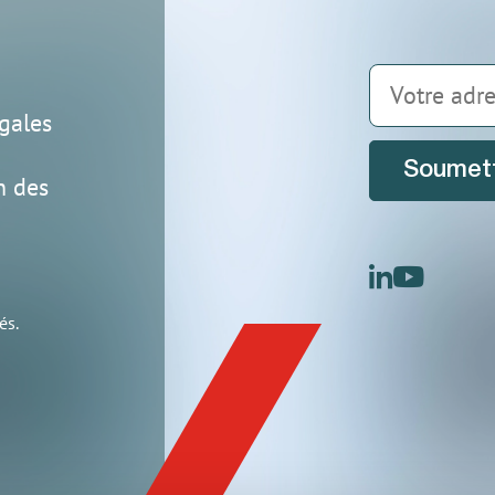
gales
Soumet
n des
linkedin
youtu
és.