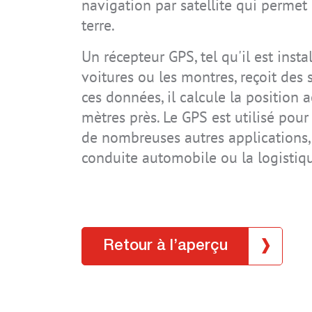
navigation par satellite qui permet 
Systèmes
Connaissances technologiques
Directives et normes
Téléchargements
Carrière
terre.
Accessoires
Certificats
Domaines d'application
Mises à jour de sécurité
Contact
Un récepteur GPS, tel qu'il est inst
IS-RSM3A.RG
IS945.M1
IS930.1
IS940.2
IS320.1
IS320.1 CLASSIC
IS-TC1A.M1
IS940.1
IS945.2
voitures ou les montres, reçoit des s
Archive
Code IP
ces données, il calcule la position 
Mode de protection
mètres près. Le GPS est utilisé pour 
de nombreuses autres applications,
conduite automobile ou la logistiqu
IS-SW1.1
IS330.RG
IS-TC1A.1
IS520.1
Retour à l’aperçu
IS910.1
IS910.2