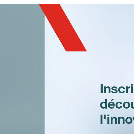
IS-TH1ER.M1
Inscr
déco
l'inn