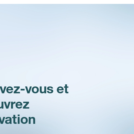
ivez-vous et
uvrez
ovation