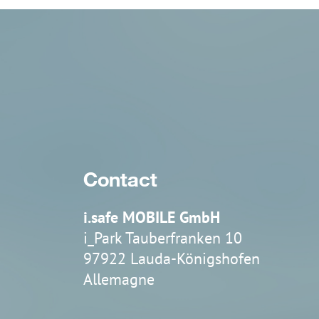
IS-TH1ER.2
IS-TH1ER.RG
Contact
i.safe MOBILE GmbH
i_Park Tauberfranken 10
97922 Lauda-Königshofen
Allemagne