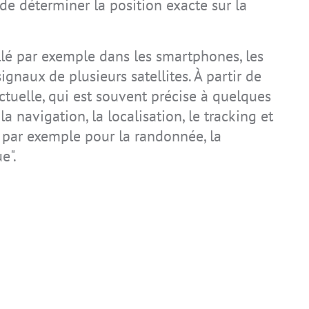
de déterminer la position exacte sur la
allé par exemple dans les smartphones, les
IS-TH2ER.M1
IS-TC1A.2
IS945.1
IS170.2
IS-RSM3A.1
IS-TH2ER.2
REALWEAR
IS330.1
NAVIGATOR Z1
ignaux de plusieurs satellites. À partir de
actuelle, qui est souvent précise à quelques
la navigation, la localisation, le tracking et
 par exemple pour la randonnée, la
e".
IS-TH2ER.1
IS520.2
Realwear
IS655.2
Navigator Z1
IS-MP.1
IS-MP.2