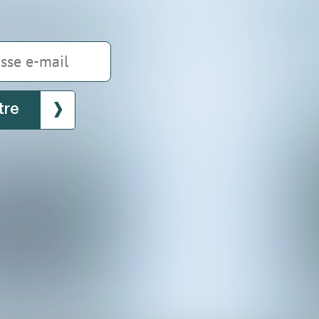
tre
be