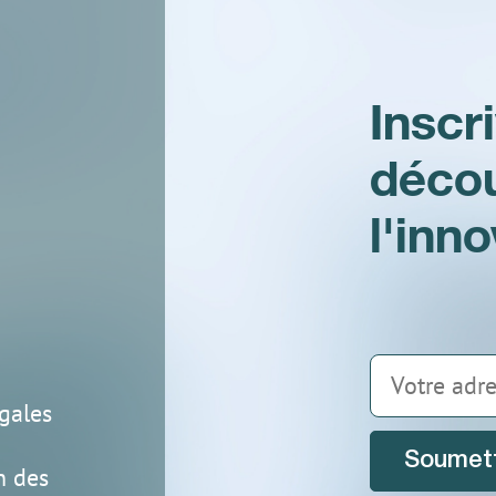
Inscr
déco
IS-TH1ER.M1
l'inn
gales
Soumet
n des