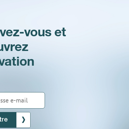
ivez-vous et
uvrez
ovation
tre