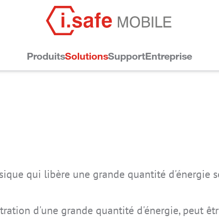
Produits
Solutions
Support
Entreprise
ex
sique qui libère une grande quantité d'énergie s
IS-VS1A.1
IS540.M1
IS880.RG
IS440.1
IS540.2
IS530.2
IS-VS1A.RG
IS930.M1
IS930.RG
IS540.1
IS880.2
IS530.1
tration d'une grande quantité d'énergie, peut êt