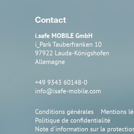
Contact
i.safe MOBILE GmbH
i_Park Tauberfranken 10
IS-TH1ER.2
IS-TH1ER.RG
97922 Lauda-Königshofen
Allemagne
+49 9343 60148-0
info@isafe-mobile.com
Conditions générales
Mentions lé
Politique de confidentialité
Note d'information sur la protectio