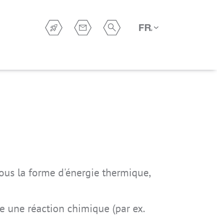
FRANÇAIS
ous la forme d'énergie thermique,
IS940.M1
IS940.RG
IS541.1
IS930.2
IS360.2
re une réaction chimique (par ex.