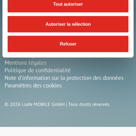
97922 Lauda-Königshofen
Tout autoriser
Allemagne
Autoriser la sélection
+49 9343 60148-0
info@isafe-mobile.com
Refuser
Conditions générales
Mentions légales
Politique de confidentialité
Note d'information sur la protection des données
Paramètres des cookies
© 2026 i.safe MOBILE GmbH | Tous droits réservés.