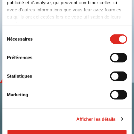
publicité et d'analyse, qui peuvent combiner celles-ci
avec d'autres informations que vous leur avez fournies
Soumettre
ou qu'ils ont collectées lors de votre utilisation de leurs
services.
Politique de confidentialité
|
Conditions générales
|
Sélection
Mentions légales
|
Cookies
Nécessaires
du
linkedin
youtube
consentement
Préférences
Statistiques
Marketing
Contact
i.safe MOBILE GmbH
Afficher les détails
i_Park Tauberfranken 10