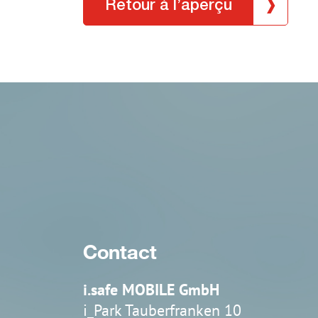
Retour à l’aperçu
IS-TH1ER.2
IS-TH1ER.RG
Contact
i.safe MOBILE GmbH
i_Park Tauberfranken 10