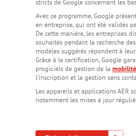
stricts de Google concernant les be
Systèmes
Connaissances technologiques
Directives et normes
Téléchargements
Carrière
Avec ce programme, Google présente 
Accessoires
Certificats
Domaines d'application
Mises à jour de sécurité
Contact
en entreprise, qui ont été validés p
IS-RSM3A.RG
IS945.M1
IS930.1
IS940.2
IS320.1
IS320.1 CLASSIC
IS-TC1A.M1
IS940.1
IS945.2
De cette manière, les entreprises di
Archive
Code IP
souhaités pendant la recherche des 
Mode de protection
modèles suggérés répondent à leur
Grâce à la certification, Google gara
progiciels de gestion de la
mobilité
l’inscription et la gestion sans cont
IS-SW1.1
IS330.RG
IS-TC1A.1
IS520.1
Les appareils et applications AER s
notamment les mises à jour régulière
IS910.1
IS910.2