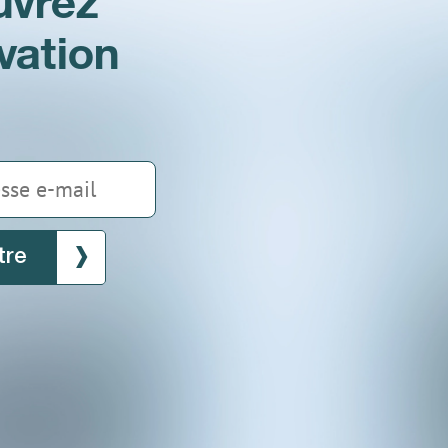
uvrez
ovation
tre
be