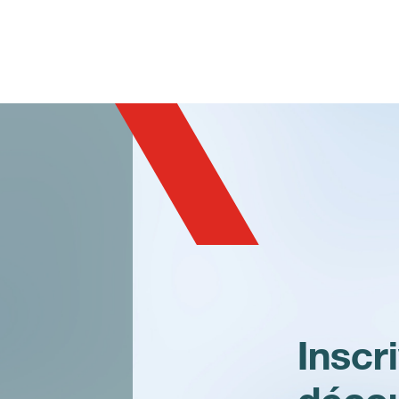
IS-TH1ER.M1
Inscr