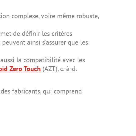
ation complexe, voire même robuste,
IS-RSMG2.2
IS-RSM3B.1
IS330.2
met de définir les critères
peuvent ainsi s’assurer que les
 aussi la compatibilité avec les
oid Zero Touch
(AZT), c.-à-d.
IS655.RG
e des fabricants, qui comprend
IS-TH1ER.1