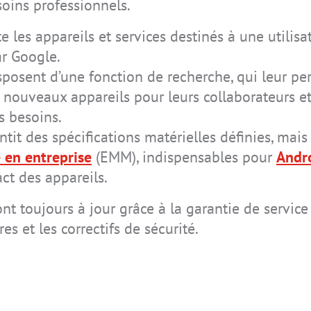
soins professionnels.
les appareils et services destinés à une utilis
ar Google.
IS-TH2ER.M1
IS-TC1A.2
IS945.1
IS170.2
IS-RSM3A.1
IS-TH2ER.2
REALWEAR
IS330.1
NAVIGATOR Z1
sposent d’une fonction de recherche, qui leur per
nouveaux appareils pour leurs collaborateurs et 
s besoins.
ntit des spécifications matérielles définies, mais
 en entreprise
(EMM), indispensables pour
Andr
act des appareils.
IS-TH2ER.1
IS520.2
Realwear
IS655.2
Navigator Z1
ont toujours à jour grâce à la garantie de servic
s et les correctifs de sécurité.
IS-MP.1
IS-MP.2