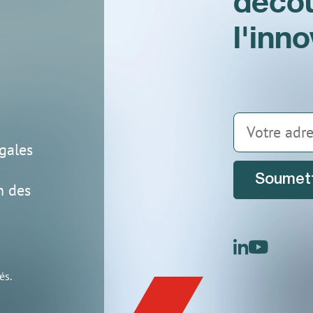
déco
l'inn
gales
Soumet
n des
linkedin
youtu
és.