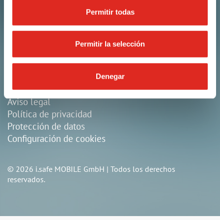
97922 Lauda-Koenigshofen
Alemania
Permitir todas
+49 9343 60148-0
Permitir la selección
info@isafe-mobile.com
Denegar
Cgc
Aviso legal
Política de privacidad
Protección de datos
Configuración de cookies
© 2026 i.safe MOBILE GmbH | Todos los derechos
reservados.