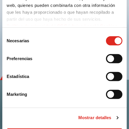
web, quienes pueden combinarla con otra información
que les haya proporcionado o que hayan recopilado a
Enviar
partir del uso que haya hecho de sus servicios.
Política de privacidad
|
CGC
|
Aviso Legal
|
Cookies
Selección
linkedin
youtube
Necesarias
de
consentimiento
Preferencias
Estadística
Marketing
Contacto
i.safe MOBILE GmbH
Mostrar detalles
i_Park Tauberfranken 10