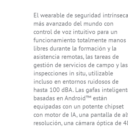
Sistemas
Conocimientos tecnologicos
Directrices y normas
Descargas
Carrera
El wearable de seguridad intrínsec
Accesorios
Certificados
Ámbitos de aplicación
Actualizaciones de seguridad
Contacto
más avanzado del mundo con
IS-RSM3A.RG
IS945.M1
IS930.1
IS940.2
IS320.1
IS320.1 CLASSIC
IS-TC1A.M1
IS940.1
IS945.2
control de voz intuitivo para un
Archivo
Código IP
funcionamiento totalmente manos
Tipos de protección contra la ignic
libres durante la formación y la
asistencia remotas, las tareas de
gestión de servicios de campo y las
inspecciones in situ, utilizable
IS-SW1.1
IS330.RG
IS-TC1A.1
IS520.1
incluso en entornos ruidosos de
hasta 100 dBA. Las gafas inteligent
basadas en Android™ están
equipadas con un potente chipset
con motor de IA, una pantalla de al
resolución, una cámara óptica de 4
IS910.1
IS910.2