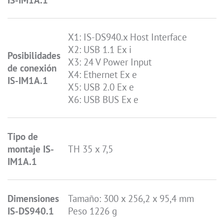
X1: IS-DS940.x Host Interface
X2: USB 1.1 Ex i
Posibilidades
X3: 24 V Power Input
de conexión
X4: Ethernet Ex e
IS-IM1A.1
X5: USB 2.0 Ex e
X6: USB BUS Ex e
Tipo de
montaje IS-
TH 35 x 7,5
IM1A.1
Dimensiones
Tamaño: 300 x 256,2 x 95,4 mm
IS-DS940.1
Peso 1226 g