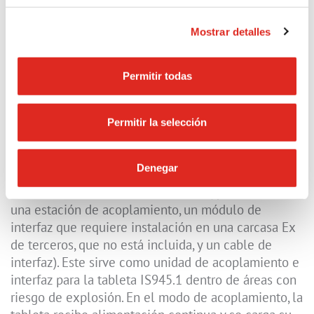
Dispositivos adicionales Zona 1/21
Mostrar detalles
IS-MOP1B.1
Permitir todas
El panel operador móvil IS-MOP1B.1 consta de la
tableta Windows IS945.1, que ofrece una plataforma
Permitir la selección
móvil intrínsecamente segura y permite la
automatización de procesos contextuales a través
Denegar
de sus interfaces. El segundo componente es el
sistema de conectividad IS-CS1A.1 (que consta de
una estación de acoplamiento, un módulo de
interfaz que requiere instalación en una carcasa Ex
de terceros, que no está incluida, y un cable de
interfaz). Este sirve como unidad de acoplamiento e
interfaz para la tableta IS945.1 dentro de áreas con
riesgo de explosión. En el modo de acoplamiento, la