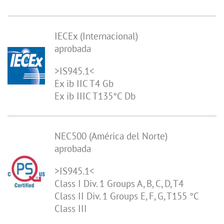
IECEx (Internacional)
aprobada
>IS945.1<
Ex ib IIC T4 Gb
Ex ib IIIC T135°C Db
NEC500 (América del Norte)
aprobada
>IS945.1<
Class I Div. 1 Groups A, B, C, D, T4
Class II Div. 1 Groups E, F, G, T155 °C
Class III