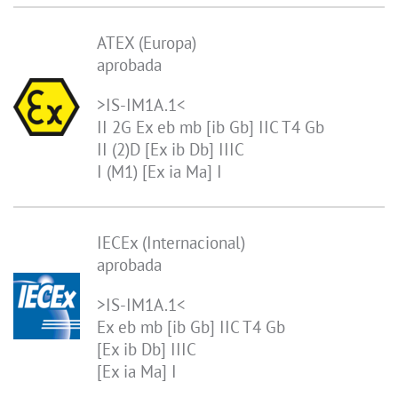
ATEX (Europa)
aprobada
>IS-IM1A.1<
II 2G Ex eb mb [ib Gb] IIC T4 Gb
II (2)D [Ex ib Db] IIIC
I (M1) [Ex ia Ma] I
IECEx (Internacional)
aprobada
>IS-IM1A.1<
Ex eb mb [ib Gb] IIC T4 Gb
[Ex ib Db] IIIC
[Ex ia Ma] I