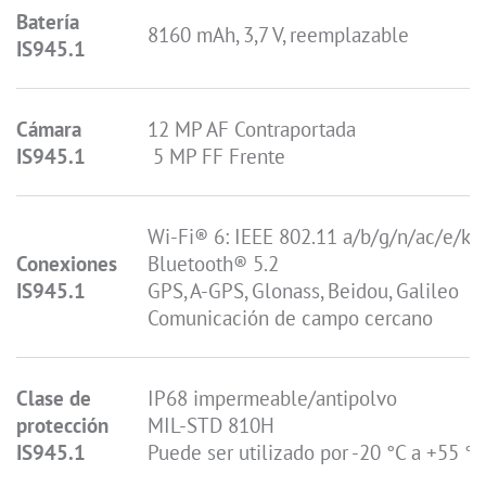
Batería
8160 mAh, 3,7 V, reemplazable
IS945.1
Cámara
12 MP AF Contraportada
IS945.1
5 MP FF Frente
Wi-Fi® 6: IEEE 802.11 a/b/g/n/ac/e/k/
Conexiones
Bluetooth® 5.2
IS945.1
GPS, A-GPS, Glonass, Beidou, Galileo
Comunicación de campo cercano
Clase de
IP68 impermeable/antipolvo
protección
MIL-STD 810H
IS945.1
Puede ser utilizado por -20 °C a +55 °C