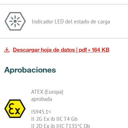
Indicador LED del estado de carga
Descargar hoja de datos | pdf ▪ 164 KB
Aprobaciones
ATEX (Europa)
aprobada
IS945.1<
II 2G Ex ib IIC T4 Gb
II 2D Ex ib IIIC T135°C Db