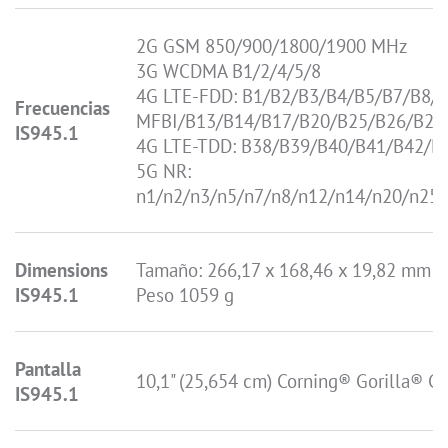
2G GSM 850/900/1800/1900 MHz
3G WCDMA B1/2/4/5/8
4G LTE-FDD: B1/B2/B3/B4/B5/B7/B8/
Frecuencias
MFBI/B13/B14/B17/B20/B25/B26/B28
IS945.1
4G LTE-TDD: B38/B39/B40/B41/B42/B
5G NR:
n1/n2/n3/n5/n7/n8/n12/n14/n20/n25
Dimensions
Tamaño: 266,17 x 168,46 x 19,82 mm
IS945.1
Peso 1059 g
Pantalla
10,1" (25,654 cm) Corning® Gorilla® Gl
IS945.1