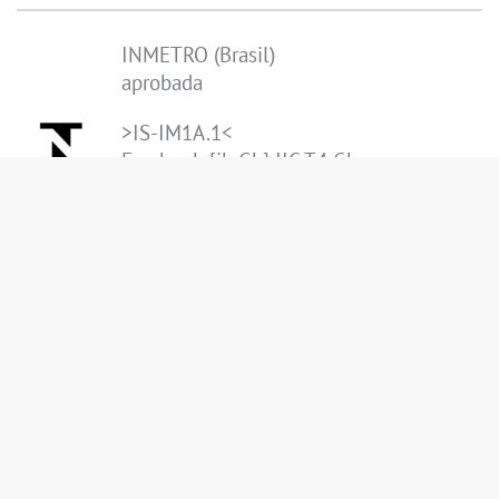
INMETRO (Brasil)
aprobada
>IS-IM1A.1<
Ex eb mb [ib Gb] IIC T4 Gb
[Ex ib Db] IIIC
[Ex ia Ma] I
Tamb = -20 °C a +60 °C
ATEX (Europe)
aprobada
>IS-DS940.1<
II 2G Ex ib IIC T4 Gb
II 2D Ex ib IIIC T135°C Db