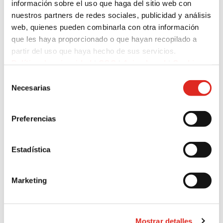
información sobre el uso que haga del sitio web con
nuestros partners de redes sociales, publicidad y análisis
web, quienes pueden combinarla con otra información
que les haya proporcionado o que hayan recopilado a
partir del uso que haya hecho de sus servicios.
Política de privacidad
|
CGC
|
Aviso Legal
|
Cookies
Selección
Necesarias
de
consentimiento
Preferencias
Estadística
IS-VS1A.1
Detalles del producto
Marketing
Mostrar detalles