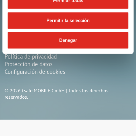
Permitir todas
+49 9343 60148-0
info@isafe-mobile.com
Permitir la selección
Cgc
Denegar
Aviso legal
Política de privacidad
Protección de datos
Configuración de cookies
© 2026 i.safe MOBILE GmbH | Todos los derechos
reservados.