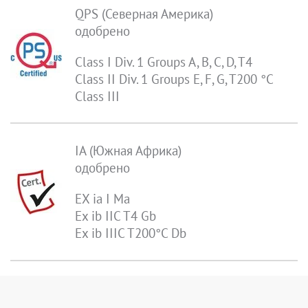
QPS (Северная Америка)
одобрено
Class I Div. 1 Groups A, B, C, D, T4
Class II Div. 1 Groups E, F, G, T200 °C
Class III
IA (Южная Африка)
одобрено
EX ia I Ma
Ex ib IIC T4 Gb
Ex ib IIIC T200°C Db
INMETRO (Бразилия)
одобрено