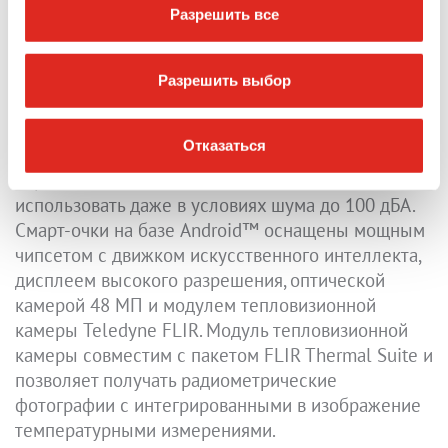
Разрешить все
Самые передовые в мире искробезопасные
носимые очки с интуитивно понятным голосовым
Разрешить выбор
управлением для работы без использования рук
во время удаленного обучения и поддержки,
Отказаться
выполнения задач по управлению полевым
сервисом и инспекции объектов - их можно
использовать даже в условиях шума до 100 дБА.
Смарт-очки на базе Android™ оснащены мощным
чипсетом с движком искусственного интеллекта,
дисплеем высокого разрешения, оптической
камерой 48 МП и модулем тепловизионной
камеры Teledyne FLIR. Модуль тепловизионной
камеры совместим с пакетом FLIR Thermal Suite и
позволяет получать радиометрические
фотографии с интегрированными в изображение
температурными измерениями.