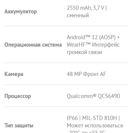
2550 mAh, 3,7 V |
Аккумулятор
сменный
Android™ 12 (AOSP) +
Операционная система
WearHF™ Интерфейс
громкой связи
Камера
48 MP Фронт AF
Процессор
Qualcomm® QCS6490
IP66 | MIL-STD 810H |
Тип защиты
Может использоваться
-20°C до +55 °C