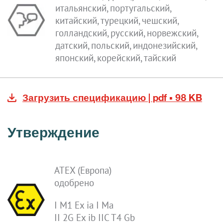
итальянский, португальский,
китайский, турецкий, чешский,
голландский, русский, норвежский,
датский, польский, индонезийский,
японский, корейский, тайский
Загрузить спецификацию | pdf ▪ 98 KB
Утверждение
ATEX (Европа)
одобрено
I M1 Ex ia I Ma
II 2G Ex ib IIC T4 Gb