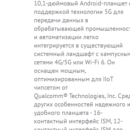
10,1-дюймовый Android-планшет 
Системы
Знания в области технологии
Директивы & стандарт
Загрузки
Карьера у нас
поддержкой технологии 5G для
Комплектующие
Сертификаты
Области применения
Обновления системы безопасн
Контакт
передачи данных в
IS-RSM3A.RG
IS945.M1
IS930.1
IS940.2
IS320.1
IS320.1 CLASSIC
IS-TC1A.M1
IS940.1
IS945.2
обрабатывающей промышленнос
Архив
Код IP
и автоматизации легко
интегрируется в существующий
Классы защиты от воспламене
системный ландшафт с кампусны
сетями 4G/5G или Wi-Fi 6. Он
оснащен мощным,
IS-SW1.1
IS330.RG
IS-TC1A.1
IS520.1
оптимизированным для IIoT
чипсетом от
Qualcomm® Technologies, Inc. Сре
других особенностей надежного 
удобного планшета - 16-
контактный интерфейс ISM, 12-
IS910.1
IS910.2
контактный интерфейс ISM для