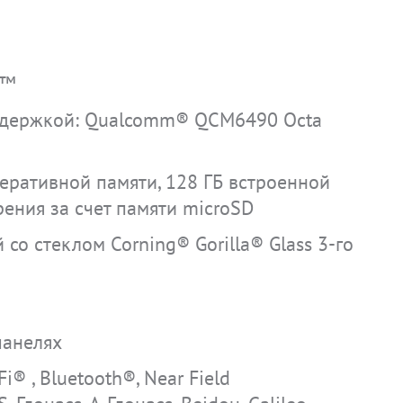
d™
ддержкой: Qualcomm® QCM6490 Octa
еративной памяти, 128 ГБ встроенной
ения за счет памяти microSD
со стеклом Corning® Gorilla® Glass 3-го
панелях
® , Bluetooth®, Near Field