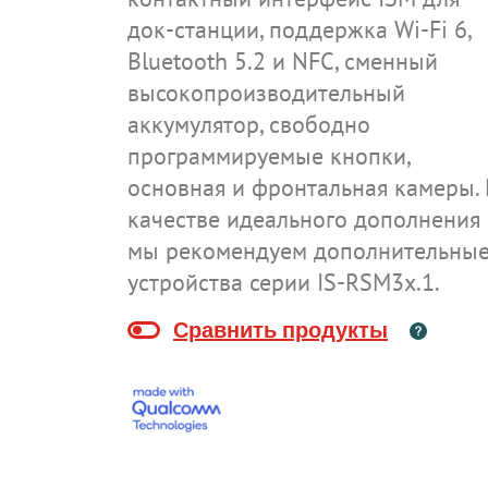
док-станции, поддержка Wi-Fi 6,
Bluetooth 5.2 и NFC, сменный
высокопроизводительный
аккумулятор, свободно
программируемые кнопки,
основная и фронтальная камеры. 
IS-TH1ER.2
IS-TH1ER.RG
качестве идеального дополнения
мы рекомендуем дополнительны
устройства серии IS-RSM3x.1.