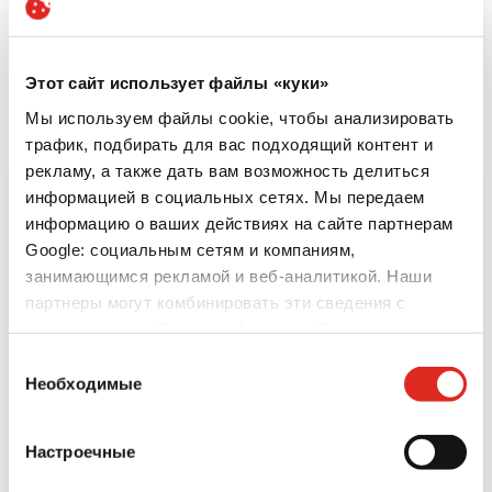
Скачать
Этот сайт использует файлы «куки»
Мы используем файлы cookie, чтобы анализировать
Связь по принципу
трафик, подбирать для вас подходящий контент и
рекламу, а также дать вам возможность делиться
информацией в социальных сетях. Мы передаем
информацию о ваших действиях на сайте партнерам
Google: социальным сетям и компаниям,
занимающимся рекламой и веб-аналитикой. Наши
партнеры могут комбинировать эти сведения с
предоставленной вами информацией, а также
данными, которые они получили при использовании
Выбор
вами их сервисов.
Необходимые
согласия
Защита данных
|
Сроки и условия
|
Выходные
данные
|
Cookies
Настроечные