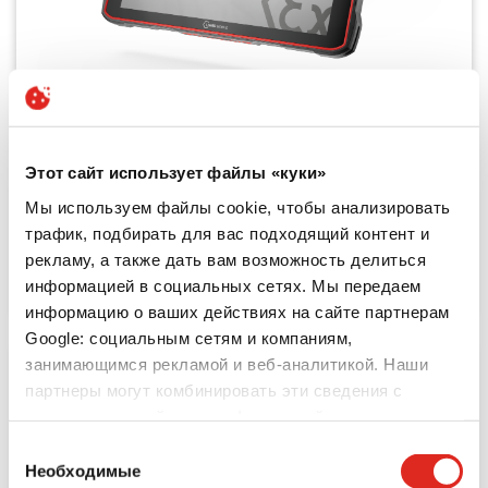
Этот сайт использует файлы «куки»
IS940.1
Мы используем файлы cookie, чтобы анализировать
Подробная информация о продукте
трафик, подбирать для вас подходящий контент и
рекламу, а также дать вам возможность делиться
информацией в социальных сетях. Мы передаем
информацию о ваших действиях на сайте партнерам
Google: социальным сетям и компаниям,
занимающимся рекламой и веб-аналитикой. Наши
партнеры могут комбинировать эти сведения с
предоставленной вами информацией, а также
данными, которые они получили при использовании
Выбор
вами их сервисов.
Необходимые
согласия