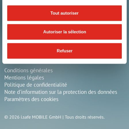
i.safe MOBILE GmbH
i_Park Tauberfranken 10
Tout autoriser
97922 Lauda-Königshofen
Allemagne
Autoriser la sélection
+49 9343 60148-0
info@isafe-mobile.com
Refuser
Conditions générales
Mentions légales
Politique de confidentialité
Note d'information sur la protection des données
Paramètres des cookies
© 2026 i.safe MOBILE GmbH | Tous droits réservés.