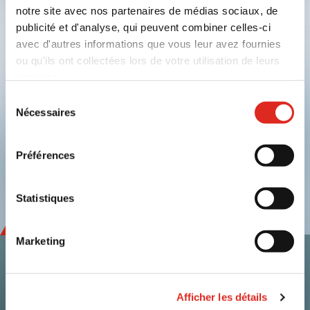
notre site avec nos partenaires de médias sociaux, de
publicité et d'analyse, qui peuvent combiner celles-ci
avec d'autres informations que vous leur avez fournies
ou qu'ils ont collectées lors de votre utilisation de leurs
Soumettre
services.
Politique de confidentialité
|
Conditions générales
|
Sélection
Mentions légales
|
Cookies
Nécessaires
du
consentement
linkedin
youtube
Préférences
Statistiques
Marketing
Contact
Afficher les détails