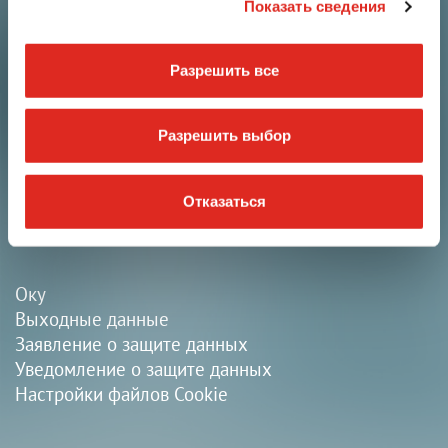
Показать сведения
Контактное лицо
i.safe MOBILE GmbH
Разрешить все
i_Park Tauberfranken 10
97922 Lauda-Koenigshofen
Германия
Разрешить выбор
+49 9343 60148-0
Отказаться
info@isafe-mobile.com
Оку
Выходные данные
Заявление о защите данных
Уведомление о защите данных
Настройки файлов Cookie