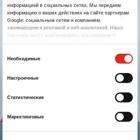
информацией в социальных сетях. Мы передаем
информацию о ваших действиях на сайте партнерам
Google: социальным сетям и компаниям,
занимающимся рекламой и веб-аналитикой. Наши
партнеры могут комбинировать эти сведения с
предоставленной вами информацией, а также
данными, которые они получили при использовании
Отправить
Выбор
вами их сервисов.
Необходимые
согласия
Защита данных
|
Сроки и условия
|
Выходные
данные
|
Cookies
Настроечные
linkedin
youtube
Статистические
Маркетинговые