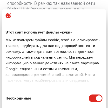
способности. В рамках так называемой сети
Digital Hub (проект, инициированный и
финансируемый землей Баден-Вюртемберг)
Futurelabs в Лауде также служит контактным
центром для средних предприятий, помогает
Этот сайт использует файлы «куки»
им в цифровой трансформации и стимулирует
междисциплинарное сотрудничество.
Мы используем файлы cookie, чтобы анализировать
Компании, участвующие в качестве спонсоров,
трафик, подбирать для вас подходящий контент и
имеют возможность предлагать молодым
рекламу, а также дать вам возможность делиться
людям интересные возможности обучения и
информацией в социальных сетях. Мы передаем
повышения квалификации в регионе, а также
информацию о ваших действиях на сайте партнерам
поддерживать студентов и начинающих
Google: социальным сетям и компаниям,
занимающимся рекламой и веб-аналитикой. Наши
предпринимателей.
партнеры могут комбинировать эти сведения с
Мастерская Futurelabs по адресу Korngasse 2,
предоставленной вами информацией, а также
Лауда-Кёнигсхофен, открыта по
данными, которые они получили при использовании
Выбор
понедельникам, средам и четвергам с 13:00
вами их сервисов.
Необходимые
согласия
до 17:30. Подростки от 12 лет могут прийти
Защита данных
|
Сроки и условия
|
Выходные