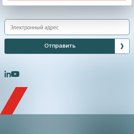
Отправить
linkedin
youtube