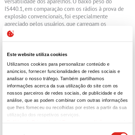
versatilidade dos aparelhos. O baixo peso do
IS440.1, em comparação com os rádios à prova de
explosão convencionais, foi especialmente
apreciado pelos usuários, que carregam os
aparelhos consigo durante todo o turno. Os usuários
geralmente prendem o aparelho à roupa de trabalho
com o clipe de cinto, o que garante um transporte
seguro e confortável durante as operações diárias. O
Este website utiliza cookies
feedback das equipes destacou não apenas o
Utilizamos cookies para personalizar conteúdo e
conforto do design leve, mas também a qualidade
anúncios, fornecer funcionalidades de redes sociais e
de áudio aprimorada e a maior duração da bateria,
analisar o nosso tráfego. Também partilhamos
que facilitam turnos de trabalho longos em
informações acerca da sua utilização do site com os
ambientes exigentes.
nossos parceiros de redes sociais, de publicidade e de
análise, que as podem combinar com outras informações
Com base no sucesso da primeira introdução, a
que lhes forneceu ou recolhidas por estes a partir da sua
Allnex Tailândia planeja expandir seu ecossistema
utilização dos respetivos serviços.
i.safe MOBILE. Os planos futuros de aquisição
Política de Privacidade
|
Termos e condições gerais
|
incluem o conjunto de carregadores de mesa IS-
Divulgação legal
|
Cookies
Seleção
DC440.1, para garantir uma gestão ideal dos