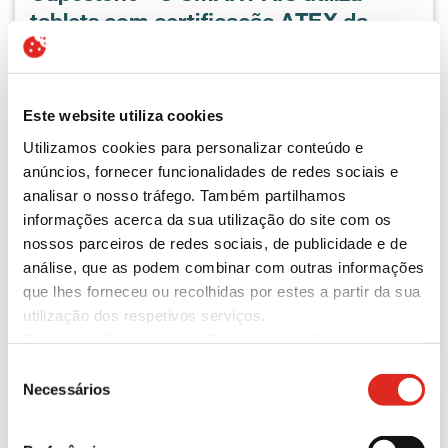
tablets com certificação ATEX da
i.safe MOBILE
A empresa holandesa SMART Asset Integrity
Solutions apoia clientes em todo o mundo na
Este website utiliza cookies
concepção segura e eficiente dos fluxos de
Utilizamos cookies para personalizar conteúdo e
processo em suas instalações. Para isso, a
anúncios, fornecer funcionalidades de redes sociais e
empresa oferece aos seus clientes serviços de
analisar o nosso tráfego. Também partilhamos
monitoramento, verificação e documentação da
informações acerca da sua utilização do site com os
segurança de suas complexas instalações
nossos parceiros de redes sociais, de publicidade e de
industriais.
análise, que as podem combinar com outras informações
que lhes forneceu ou recolhidas por estes a partir da sua
Ler mais
utilização dos respetivos serviços.
Política de Privacidade
|
Termos e condições gerais
|
Divulgação legal
|
Cookies
Seleção
Necessários
de
consentimento