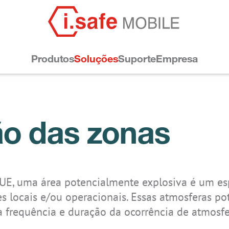
Produtos
Soluções
Suporte
Empresa
ão das zonas
explosão
UE, uma área potencialmente explosiva é um es
IS-VS1A.1
IS540.M1
IS880.RG
IS440.1
IS540.2
IS530.2
IS-VS1A.RG
IS930.M1
IS930.RG
IS540.1
IS880.2
IS530.1
es locais e/ou operacionais. Essas atmosferas p
frequência e duração da ocorrência de atmosfer