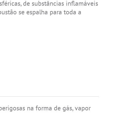
éricas, de substâncias inflamáveis
bustão se espalha para toda a
IS-RSMG2.2
IS-RSM3B.1
IS330.2
IS655.RG
erigosas na forma de gás, vapor
IS-TH1ER.1