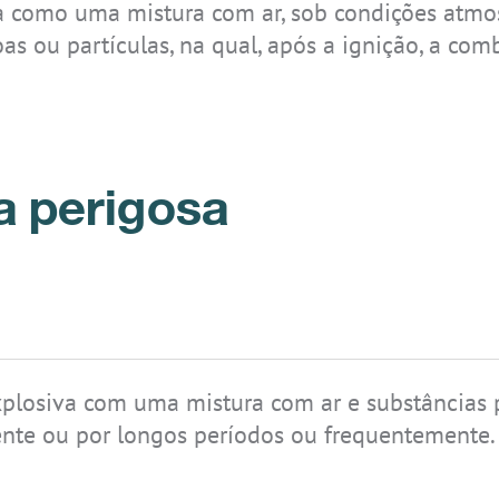
 como uma mistura com ar, sob condições atmosf
as ou partículas, na qual, após a ignição, a com
IS-TH2ER.M1
IS-TC1A.2
IS945.1
IS170.2
IS-RSM3A.1
IS-TH2ER.2
REALWEAR
IS330.1
NAVIGATOR Z1
ição
a perigosa
IS-TH2ER.1
IS520.2
Realwear
IS655.2
Navigator Z1
plosiva com uma mistura com ar e substâncias p
nte ou por longos períodos ou frequentemente.
IS-MP.1
IS-MP.2