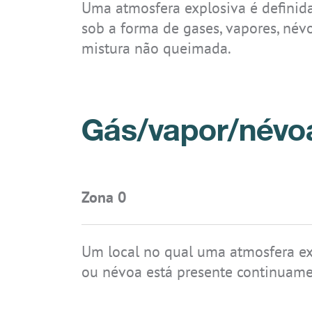
Uma atmosfera explosiva é definida
Sistemas
Conhecimento em tecnologia
Diretivas e normas
Downloads
Carreira
sob a forma de gases, vapores, névo
Acessórios
Certificados
Áreas de aplicação
Atualizações de segurança
Contato
mistura não queimada.
IS-RSM3A.RG
IS945.M1
IS930.1
IS940.2
IS320.1
IS320.1 CLASSIC
IS-TC1A.M1
IS940.1
IS945.2
Archive
Código IP
Categorias de proteção contra ign
Gás/vapor/névo
IS-SW1.1
IS330.RG
IS-TC1A.1
IS520.1
Zona 0
Um local no qual uma atmosfera ex
ou névoa está presente continuame
IS910.1
IS910.2