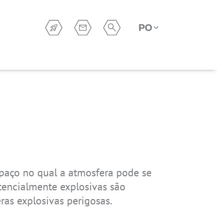
PORTUGUÉS BR
paço no qual a atmosfera pode se
IS940.M1
IS940.RG
IS541.1
IS930.2
IS360.2
otencialmente explosivas são
as explosivas perigosas.