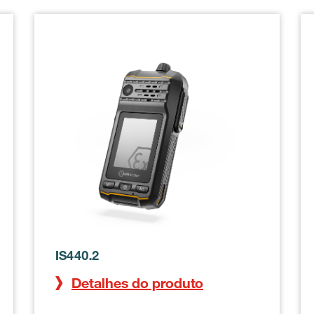
IS-TH1ER.M1
IS440.2
Detalhes do produto