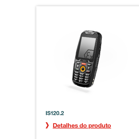
IS-TH1ER.2
IS-TH1ER.RG
IS120.2
Detalhes do produto