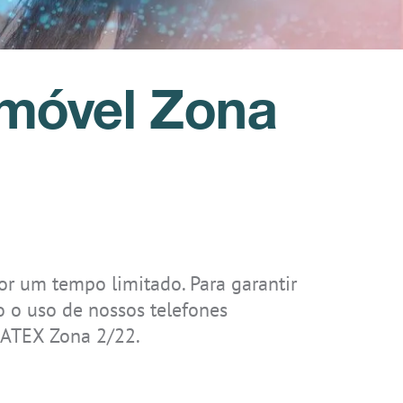
IS-RSMG2.2
IS-RSM3B.1
IS330.2
móvel Zona
IS655.RG
r um tempo limitado. Para garantir
 o uso de nossos telefones
m ATEX Zona 2/22.
IS-TH1ER.1