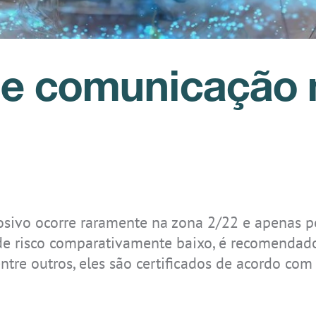
IS-TH2ER.M1
IS-TC1A.2
IS945.1
IS170.2
IS-RSM3A.1
IS-TH2ER.2
REALWEAR
IS330.1
de comunicação 
NAVIGATOR Z1
ição
IS-TH2ER.1
IS520.2
Realwear
IS655.2
Navigator Z1
sivo ocorre raramente na zona 2/22 e apenas po
e risco comparativamente baixo, é recomendado
entre outros, eles são certificados de acordo co
IS-MP.1
IS-MP.2