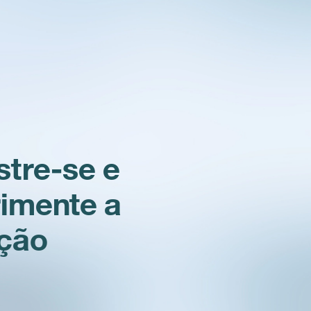
tre-se e
imente a
ação