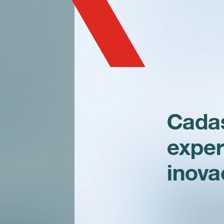
Cadas
exper
inov