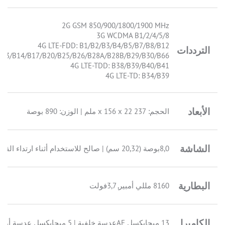
2G GSM 850/900/1800/1900 MHz
3G WCDMA B1/2/4/5/8
4G LTE-FDD: B1/B2/B3/B4/B5/B7/B8/B12
الترددات
B13/B14/B17/B20/B25/B26/B28A/B28B/B29/B30/B66
4G LTE-TDD: B38/B39/B40/B41
4G LTE-TD: B34/B39
الأبعاد
الحجم: 237 x 156 x 22 ملم | الوزن: 890 بوصة
الشاشة
8,0بوصة (20,32 سم) | صالح للاستخدام أثناء ارتداء القفازات
البطارية
8160 مللي أمبير, 3,7فولت
الكاميرا
13 ميجابكسل AFعدسة خلفية | 5 ميجابكسل عدسة أمامية FF