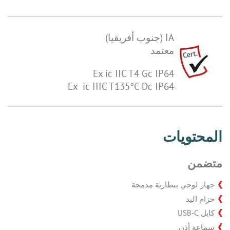
IA (جنوب أفريقيا)
معتمد
Ex ic IIC T4 Gc IP64
Ex ic IIIC T135°C Dc IP64
المحتويات
متضمن
جهاز لوحي ببطارية مدمجة
حزام اليد
كابل USB-C
سماعة أذن