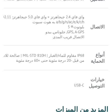
واي فاي 2.4 جيجاهرتز + واي فاي .0
a/b/g/n/ac/e/k/r/h به هوت سبوت
الاتصال
بلوتوث® 5
GPS, A-GPS, جلوناس, بيدو
الاتصال قريب المدى
أنواع
IP68 مقاوم للماء/الغبار | MIL-STD 810H | صا
الحماية
من قبل -20 درجة مئوية حتى +60 درجة مئوية
خيارات
التوصيل
USB-C
المزيد من الميزات