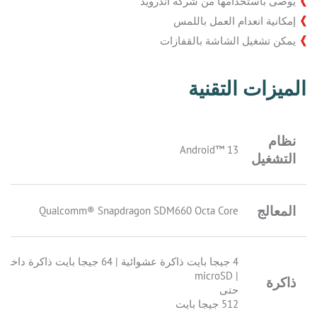
يُوصى باستخدامها من شركة أندرويد
إمكانية انعدام العمل باللمس
يمكن تشغيل الشاشة بالقفازات
الميزات التقنية
نظام
Android™ 13
التشغيل
المعالج
Qualcomm® Snapdragon SDM660 Octa Core
4 جيجا بايت ذاكرة عشوائية | 64 جيجا بايت ذاكرة
| microSD
ذاكرة
حتى
512 جيجا بايت