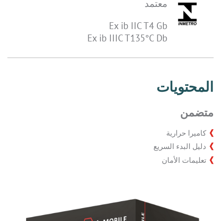
معتمد
Ex ib IIC T4 Gb
Ex ib IIIC T135°C Db
المحتويات
متضمن
كاميرا حرارية
دليل البدء السريع
تعليمات الأمان