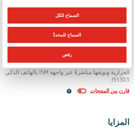
IS-TC1A.1
السماح للكل
تكشف الكاميرا الحرارية IS-TC1A.1، جنبًا إلى جنب مع
الهاتف الذكي الصناعي IS530.1درجات الحرارة في
السماح للمحددّ
المنطقة المعرّضة لخطر الإنفجار التي تتراوح من -40
درجة مئوية إلى 330 درجة مئوية في بضع ثوانٍ فقط من
رفض
خلال تطبيق Seek Thermal (يمكن تنزيله مجانًا من
متجر Google Play). تتم معالجة الصور ومقاطع الفيديو
الحرارية وتويقها مباشرةً عبر واجهة ISM بالهاتف الذكي
IS530.1.
المزايا