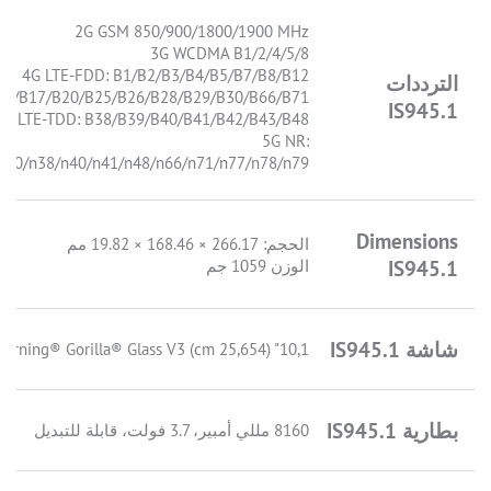
2G GSM 850/900/1800/1900 MHz
3G WCDMA B1/2/4/5/8
4G LTE-FDD: B1/B2/B3/B4/B5/B7/B8/B12
الترددات
14/B17/B20/B25/B26/B28/B29/B30/B66/B71
IS945.1
4G LTE-TDD: B38/B39/B40/B41/B42/B43/B48
5G NR:
/n30/n38/n40/n41/n48/n66/n71/n77/n78/n79
Dimensions
الحجم: 266.17 × 168.46 × 19.82 مم
IS945.1
الوزن 1059 جم
شاشة IS945.1
10,1" (25,654 cm) Corning® Gorilla® Glass V3
بطارية IS945.1
8160 مللي أمبير، 3.7 فولت، قابلة للتبديل