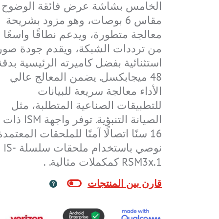
المعرفة التقنية
التنزيلات
الخامس بشاشة عرض فائقة الوضوح
أنظمة
الشهادات
مقاس 6 بوصات، وهو مزود بشريحة
جهة الاتصال
تحديثات الأمان
مجالات الاستخدام
الملحقات
معالجة متطورة، ويدعم نطاقًا واسعًا
كود الحماية الدولية (IP)
0.1 CLASSIC
S-TC1A.M1
IS940.1
IS945.2
IS-RSM3A.RG
IS945.M1
IS930.1
IS940.2
IS320.1
من ترددات الشبكة، ويقدم جودة صور
الأرشيف
فئة الحماية من الاشتعال
استثنائية بفضل كاميرته الرئيسية بدقة
48 ميجابكسل. يضمن المعالج عالي
الأداء معالجة سريعة للبيانات
للتطبيقات الصناعية المتطلبة، مثل
الصيانة التنبؤية. توفر واجهة ISM ذات
S-TC1A.1
IS520.1
IS-SW1.1
IS330.RG
16 سنًا اتصالًا آمنًا للملحقات المعتمدة
نوصي باستخدام ملحقات سلسلة IS-
RSM3x.1 كمكملات مثالية. .
IS910.2
IS910.1