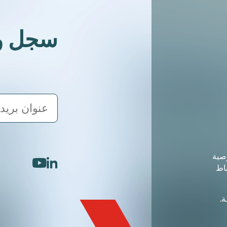
سجل واخ
صية
youtube
linkedin
باط