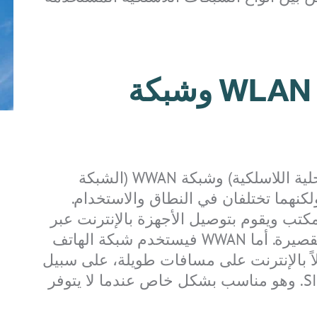
IS-RSM3A.1
IS-TH2ER.2
REALWEAR
IS330.1
IS-TH2ER.M1
IS-TC1A.2
IS945.1
IS170.2
IS32
I
NAVIGATOR Z1
ما الفرق بين شبكة WLAN وشبكة
تعد كل من شبكة WLAN (الشبكة المحلية اللاسلكية) وشبكة WWAN (الشبكة
Realwear
IS655.2
IS-TH2ER.1
IS520.2
I
لكنهما تختلفان في النطاق والاستخدام.
Navigator Z1
نزل أو المكتب ويقوم بتوصيل الأجهزة بالإنترنت عبر
جهاز توجيه – وهو مثالي للمسافات القصيرة. أما WWAN فيستخدم شبكة الهاتف
اتصالاً بالإنترنت على مسافات طويلة، على سبيل
المثال أثناء التنقل باستخدام بطاقة SIM. وهو مناسب بشكل خاص عندما لا يتوفر
IS-MP.2
IS-MP.1