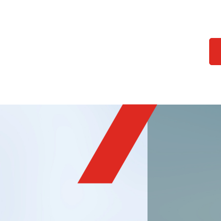
IS-TH1ER.M1
IS