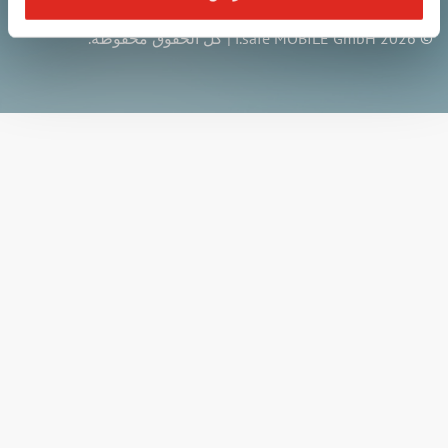
© 2026 i.safe MOBILE GmbH | كل الحقوق محفوظة.