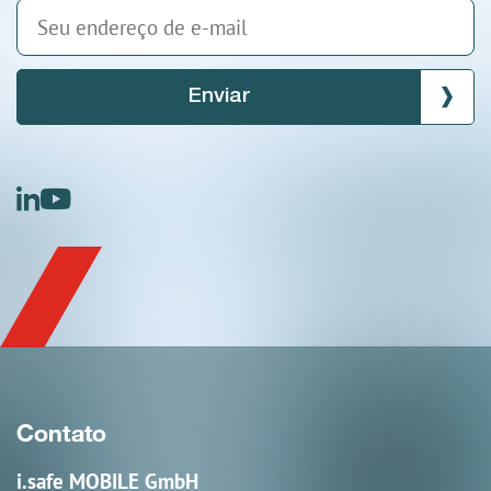
Enviar
linkedin
youtube
Contato
i.safe MOBILE GmbH