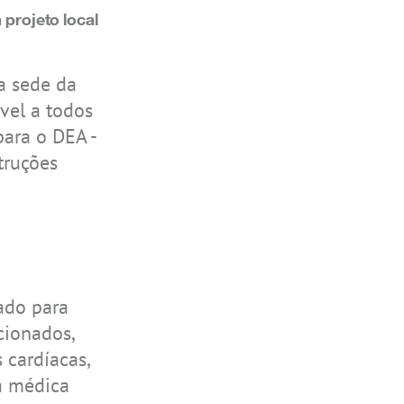
 projeto local
IS-RSMG2.2
IS-RSM3B.1
IS330.2
a sede da
vel a todos
ara o DEA -
truções
IS655.RG
zado para
ecionados,
 cardíacas,
ea médica
IS-TH1ER.1