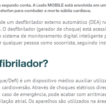
a segundo conta. A i.safe MOBILE está envolvida em um
hofen para combater a morte súbita cardíaca.
IS-TH2ER.M1
IS-TC1A.2
IS945.1
IS170.2
IS-RSM3A.1
IS-TH2ER.2
REALWEAR
IS330.1
 de um desfibrilador externo automático (DEA) n
NAVIGATOR Z1
O desfibrilador (gerador de choque) está acessí
sistema de monitoramento digital inteligente p
ição
r qualquer pessoa como socorrista, seguindo ins
ibrilador?
IS-TH2ER.1
IS520.2
Realwear
IS655.2
Navigator Z1
ue/Defi) é um dispositivo médico auxiliar utili
ra cardioversão. Através de choques elétricos dir
caso de emergência, pode acabar com arritmias
rilação atrial. Os aparelhos são utilizados na ár
IS-MP.1
IS-MP.2