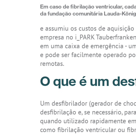
Sistemas
Conhecimento em tecnologia
Diretivas e normas
Downloads
Carreira
Em caso de fibrilação ventricular, cad
da fundação comunitária Lauda-Königs
Acessórios
Certificados
Áreas de aplicação
Atualizações de segurança
Contato
IS-RSM3A.RG
IS945.M1
IS930.1
IS940.2
IS320.1
IS320.1 CLASSIC
IS-TC1A.M1
IS940.1
IS945.2
e assumiu os custos de aquisição
Archive
Código IP
empresa no i_PARK Tauberfranken. 
em uma caixa de emergência - um 
Categorias de proteção contra ign
e pode ser facilmente operado po
remotas.
O que é um desf
IS-SW1.1
IS330.RG
IS-TC1A.1
IS520.1
Um desfibrilador (gerador de choq
desfibrilação e, se necessário, pa
quando utilizado rapidamente em 
como fibrilação ventricular ou fib
IS910.1
IS910.2