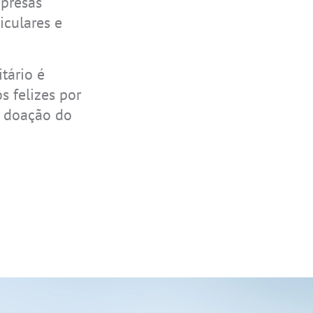
mpresas
iculares e
tário é
s felizes por
a doação do