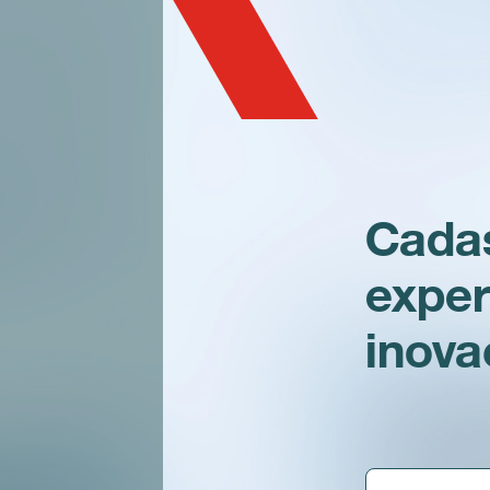
Cadas
exper
inov