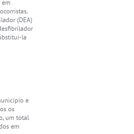
s em
corristas.
ilador (DEA)
esfibrilador
bstituí-la
unicípio e
dos os
o, um total
ados em