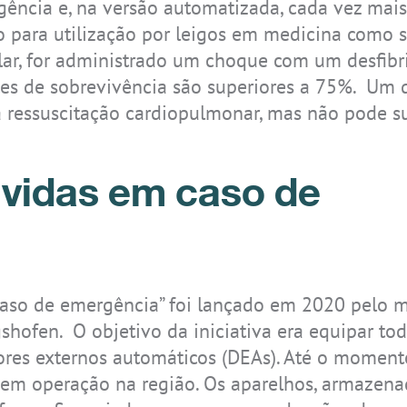
rgência e, na versão automatizada, cada vez mai
co para utilização por leigos em medicina como so
ular, for administrado um choque com um desfibr
ces de sobrevivência são superiores a 75%. Um d
 ressuscitação cardiopulmonar, mas não pode su
IS-TH1ER.M1
 vidas em caso de
 caso de emergência” foi lançado em 2020 pelo m
hofen. O objetivo da iniciativa era equipar to
ores externos automáticos (DEAs). Até o moment
 em operação na região. Os aparelhos, armazen