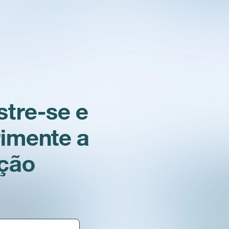
tre-se e
imente a
ação