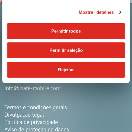
Mostrar detalhes
Contato
Permitir todos
i.safe MOBILE GmbH
i_Park Tauberfranken 10
Permitir seleção
97922 Lauda-Koenigshofen
Alemanha
Rejeitar
+49 9343 60148-0
info@isafe-mobile.com
Termos e condições gerais
Divulgação legal
Política de privacidade
Aviso de proteção de dados