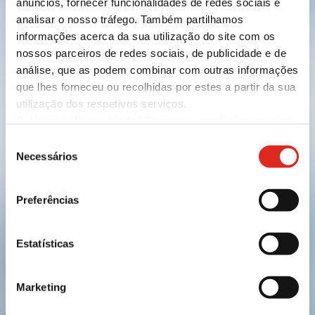
anúncios, fornecer funcionalidades de redes sociais e
Cadastre-se e
analisar o nosso tráfego. Também partilhamos
experimente a inovação
informações acerca da sua utilização do site com os
nossos parceiros de redes sociais, de publicidade e de
análise, que as podem combinar com outras informações
que lhes forneceu ou recolhidas por estes a partir da sua
utilização dos respetivos serviços.
Política de Privacidade
|
Termos e condições gerais
|
Divulgação legal
|
Cookies
Seleção
Necessários
de
Enviar
consentimento
Preferências
linkedin
youtube
Estatísticas
Marketing