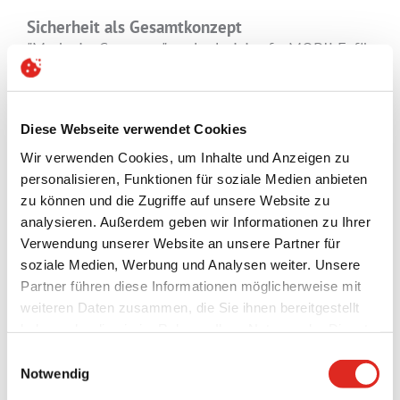
Sicherheit als Gesamtkonzept
"Made in Germany" steht bei i.safe MOBILE für
ein dreigliedriges Sicherheitskonzept. Auf
organisatorischer Ebene deckt das
Informationssicherheits-Managementsystem die
Diese Webseite verwendet Cookies
gesamte Wertschöpfungskette ab. Derzeit wird
Wir verwenden Cookies, um Inhalte und Anzeigen zu
in Deutschland bereits nach dem
personalisieren, Funktionen für soziale Medien anbieten
internationalen Standard ISO 27001 gearbeitet
zu können und die Zugriffe auf unsere Website zu
und die formale Zertifizierung vorbereitet. Auf
analysieren. Außerdem geben wir Informationen zu Ihrer
Ebene der Lieferkette wurden alle relevanten
Verwendung unserer Website an unsere Partner für
Zulieferer auditiert. Dies ist ein klarer Nachweis
soziale Medien, Werbung und Analysen weiter. Unsere
für Kunden, die unter der EU-Richtlinie NIS2 zur
Partner führen diese Informationen möglicherweise mit
Cybersicherheit nachweispflichtig sind. Auf
weiteren Daten zusammen, die Sie ihnen bereitgestellt
Produktebene erfüllen die Geräte bereits heute
haben oder die sie im Rahmen Ihrer Nutzung der Dienste
alle Anforderungen des Cyber Resilience Act, der
gesammelt haben.
Einwilligungsauswahl
ab 2027 verbindlich gilt.
Datenschutz
|
AGB
|
Impressum
|
Cookies
Notwendig