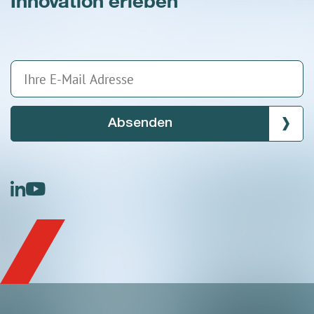
Absenden
linkedin
youtube