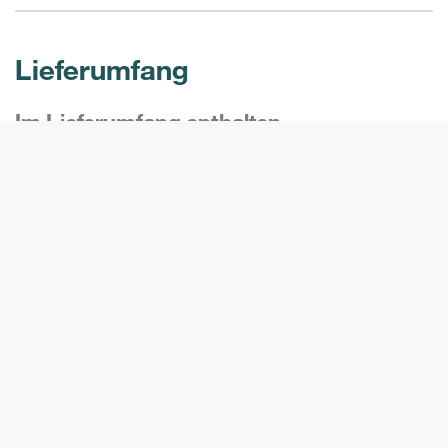
Lieferumfang
Im Lieferumfang enthalten
Tablet
Batterie
USB-C-Kabel
Handschlaufe
Display-Schutzfolie
Schraubendreher
Sicherheitsvorschriften