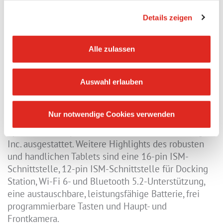
Tablet Zone 2/22
Details zeigen
IS945.2
Alle zulassen
Das 10,1 Zoll große 5G-Windows®-Tablet für
Datenkommunikation in der Prozessindustrie und in
Auswahl erlauben
der Automation fügt sich nahtlos in die vorhandene
Systemlandschaft mit 4G/5G Campusnetzen oder
Nur notwendige Cookies verwenden
Wi-Fi 6 ein. Es ist mit einem leistungsfähigen, IIoT-
optimierten Chipsatz von Qualcomm® Technologies,
Inc. ausgestattet. Weitere Highlights des robusten
und handlichen Tablets sind eine 16-pin ISM-
Schnittstelle, 12-pin ISM-Schnittstelle für Docking
Station, Wi-Fi 6- und Bluetooth 5.2-Unterstützung,
eine austauschbare, leistungsfähige Batterie, frei
programmierbare Tasten und Haupt- und
Frontkamera.