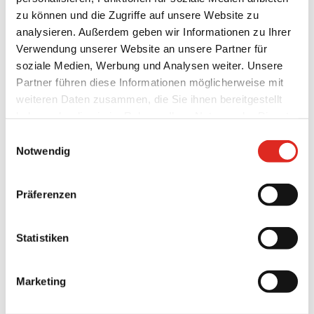
zu können und die Zugriffe auf unsere Website zu
analysieren. Außerdem geben wir Informationen zu Ihrer
Verwendung unserer Website an unsere Partner für
soziale Medien, Werbung und Analysen weiter. Unsere
Partner führen diese Informationen möglicherweise mit
weiteren Daten zusammen, die Sie ihnen bereitgestellt
haben oder die sie im Rahmen Ihrer Nutzung der Dienste
gesammelt haben.
Einwilligungsauswahl
Datenschutz
|
AGB
|
Impressum
|
Cookies
Notwendig
Präferenzen
Statistiken
Marketing