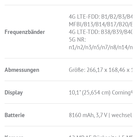
4G LTE-FDD: B1/B2/B3/B4/
MFBI/B13/B14/B17/B20/B2
Frequenzbänder
4G LTE-TDD: B38/B39/B40
5G NR:
n1/n2/n3/n5/n7/n8/n14/n1
Abmessungen
Größe: 266,17 x 168,46 x 1
Display
10,1" (25,654 cm) Corning®
Batterie
8160 mAh, 3,7 V | wechselb