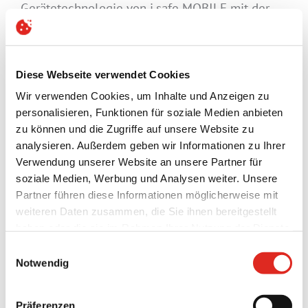
Gerätetechnologie von i.safe MOBILE mit der
etablierten Marktpräsenz von Exloc in
Großbritannien ist die Partnerschaft in der Lage,
bedeutende Wachstumschancen im
Diese Webseite verwendet Cookies
expandierenden Markt für eigensichere und
robuste Mobilkommunikation zu nutzen.
Wir verwenden Cookies, um Inhalte und Anzeigen zu
personalisieren, Funktionen für soziale Medien anbieten
Die Zusammenführung wird sich darauf
zu können und die Zugriffe auf unsere Website zu
konzentrieren, die Stärken beider Unternehmen
analysieren. Außerdem geben wir Informationen zu Ihrer
zu bündeln und gleichzeitig den
Verwendung unserer Website an unsere Partner für
personalisierten Serviceansatz beizubehalten,
soziale Medien, Werbung und Analysen weiter. Unsere
der Exloc Instruments UK auf dem Markt
Partner führen diese Informationen möglicherweise mit
erfolgreich gemacht hat. Kunden können sich
weiteren Daten zusammen, die Sie ihnen bereitgestellt
auf ein verbessertes Produktangebot, einen
haben oder die sie im Rahmen Ihrer Nutzung der Dienste
optimierten technischen Support und ein
gesammelt haben.
Einwilligungsauswahl
kontinuierliches Engagement für die Erfüllung
Datenschutz
|
AGB
|
Impressum
|
Cookies
Notwendig
der anspruchsvollen Anforderungen von
Anwendungen in explosionsgefährdeten
Präferenzen