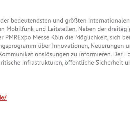
 der bedeutendsten und größten internationalen
IS-TH2ER.M1
IS-TC1A.2
IS945.1
IS170.2
IS-RSM3A.1
IS-TH2ER.2
Realwear
IS330.1
en Mobilfunk und Leitstellen. Neben der dreitäg
Navigator Z1
r PMRExpo Messe Köln die Möglichkeit, sich be
ungsprogramm über Innovationen, Neuerungen 
Kommunikationslösungen zu informieren. Der Fo
itische Infrastrukturen, öffentliche Sicherheit u
IS-TH2ER.1
IS520.2
Realwear
IS655.2
Navigator Z1
e/
IS-MP.1
IS-MP.2