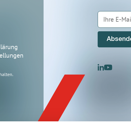
Absend
lärung
ellungen
linkedin
youtu
halten.