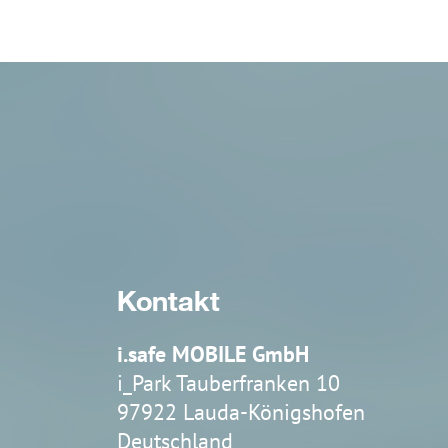
IS-TH1ER.2
IS-TH1ER.RG
Kontakt
i.safe MOBILE GmbH
i_Park Tauberfranken 10
97922 Lauda-Königshofen
Deutschland