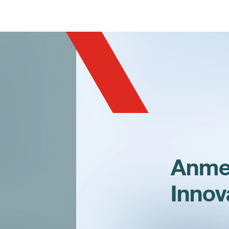
IS-TH1ER.M1
Anme
Innov