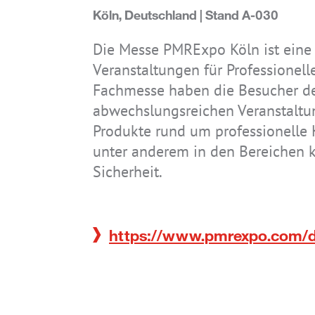
Systeme
Technologie-Wissen
Richtlinien & Normen
Downloads
News
Köln, Deutschland | Stand A-030
Zubehör
Zertifikate
Einsatzgebiete
Security Updates
Karriere
Die Messe PMRExpo Köln ist eine
IS-RSM3A.RG
IS945.M1
IS930.1
IS940.2
IS320.1
IS320.1 CLASSIC
IS-TC1A.M1
IS940.1
IS945.2
Veranstaltungen für Professionell
Archiv
IP-Code
Kontakt
Fachmesse haben die Besucher de
Zündschutzarten
abwechslungsreichen Veranstalt
Produkte rund um professionelle 
unter anderem in den Bereichen kr
Sicherheit.
IS-SW1.1
IS330.RG
IS-TC1A.1
IS520.1
https://www.pmrexpo.com/d
IS910.1
IS910.2