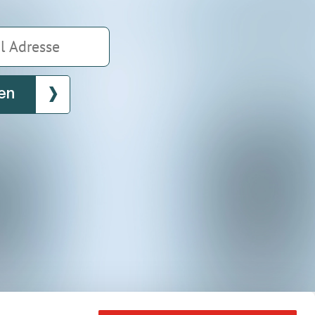
en
be