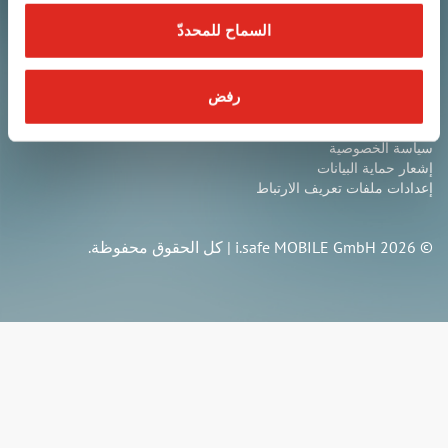
+49 9343 60148-0
السماح للمحددّ
info@isafe-mobile.com
رفض
الاحكام والشروط العامة
بصمة
سياسة الخصوصية
إشعار حماية البيانات
إعدادات ملفات تعريف الارتباط
© 2026 i.safe MOBILE GmbH | كل الحقوق محفوظة.